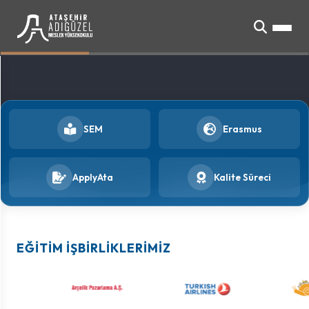
SEM
Erasmus
ApplyAta
Kalite Süreci
EĞITIM İŞBIRLIKLERIMIZ