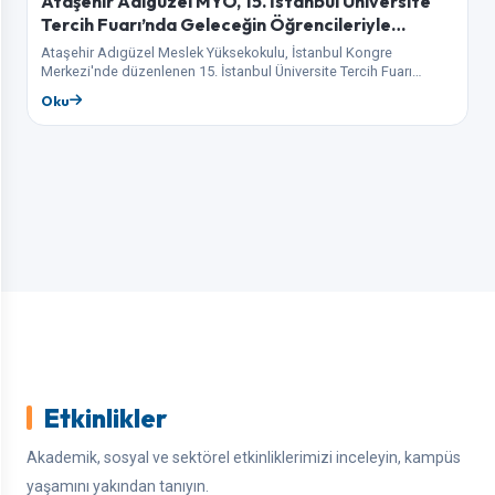
Ataşehir Adıgüzel MYO, 15. İstanbul Üniversite
Tercih Fuarı’nda Geleceğin Öğrencileriyle
Buluşuyor
Ataşehir Adıgüzel Meslek Yüksekokulu, İstanbul Kongre
Merkezi'nde düzenlenen 15. İstanbul Üniversite Tercih Fuarı
kapsamında aday öğrenciler ve aileleriyle bir araya geliyor. Fuar…
Oku
Etkinlikler
Akademik, sosyal ve sektörel etkinliklerimizi inceleyin, kampüs
yaşamını yakından tanıyın.