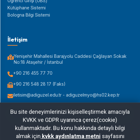
Öğrenci Girişi (ÖBS)
Kütüphane Sistemi
Bologna Bilgi Sistemi
İletişim
Yenişehir Mahallesi Barajyolu Caddesi Çağlayan Sokak
No:18 Ataşehir / İstanbul
+90 216 455 77 70
+90 216 548 28 17 (Faks)
iletisim@adiguzel.edu.tr - adiguzelmyo@hs02.kep.tr
Bu site deneyimlerinizi kişiselleştirmek amacıyla
Yol Tarifi Al
KVKK ve GDPR uyarınca çerez(cookie)
kullanmaktadır. Bu konu hakkında detaylı bilgi
almak için
kvkk aydınlatma metni
sayfasını