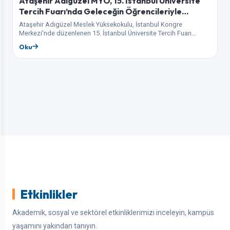
Ataşehir Adıgüzel MYO, 15. İstanbul Üniversite
Tercih Fuarı’nda Geleceğin Öğrencileriyle
Buluşuyor
Ataşehir Adıgüzel Meslek Yüksekokulu, İstanbul Kongre
Merkezi'nde düzenlenen 15. İstanbul Üniversite Tercih Fuarı
kapsamında aday öğrenciler ve aileleriyle bir araya geliyor. Fuar…
Oku
Etkinlikler
Akademik, sosyal ve sektörel etkinliklerimizi inceleyin, kampüs
yaşamını yakından tanıyın.