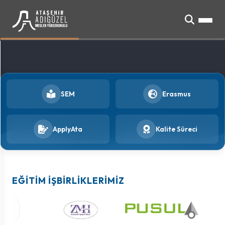
SEM
Erasmus
ApplyAta
Kalite Süreci
EĞITIM İŞBIRLIKLERIMIZ