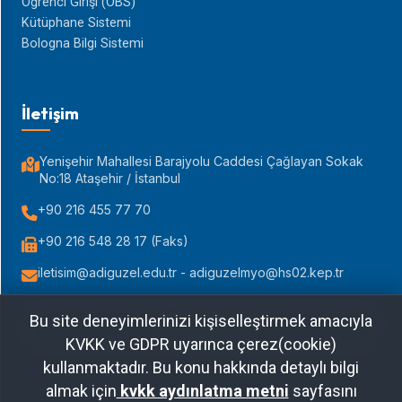
Öğrenci Girişi (ÖBS)
Kütüphane Sistemi
Bologna Bilgi Sistemi
İletişim
Yenişehir Mahallesi Barajyolu Caddesi Çağlayan Sokak
No:18 Ataşehir / İstanbul
+90 216 455 77 70
+90 216 548 28 17 (Faks)
iletisim@adiguzel.edu.tr - adiguzelmyo@hs02.kep.tr
Bu site deneyimlerinizi kişiselleştirmek amacıyla
Yol Tarifi Al
KVKK ve GDPR uyarınca çerez(cookie)
kullanmaktadır. Bu konu hakkında detaylı bilgi
almak için
kvkk aydınlatma metni
sayfasını