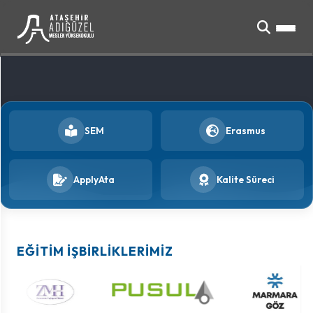
SEM
Erasmus
ApplyAta
Kalite Süreci
EĞITIM İŞBIRLIKLERIMIZ