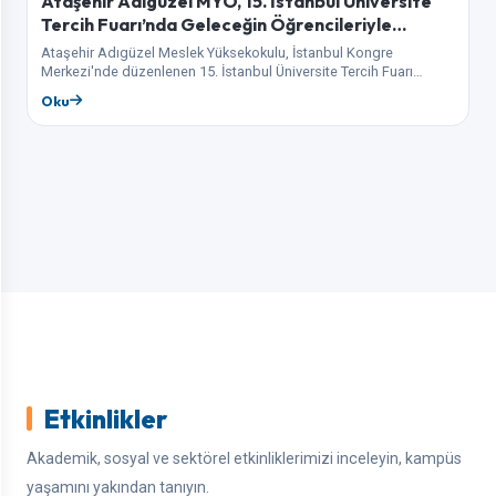
Ataşehir Adıgüzel MYO, 15. İstanbul Üniversite
Tercih Fuarı’nda Geleceğin Öğrencileriyle
Buluşuyor
Ataşehir Adıgüzel Meslek Yüksekokulu, İstanbul Kongre
Merkezi'nde düzenlenen 15. İstanbul Üniversite Tercih Fuarı
kapsamında aday öğrenciler ve aileleriyle bir araya geliyor. Fuar…
Oku
Etkinlikler
Akademik, sosyal ve sektörel etkinliklerimizi inceleyin, kampüs
yaşamını yakından tanıyın.