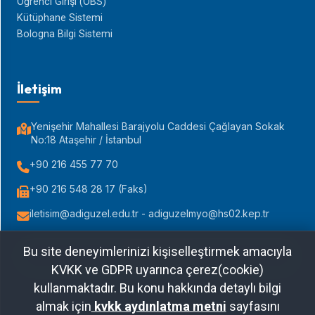
Öğrenci Girişi (ÖBS)
Kütüphane Sistemi
Bologna Bilgi Sistemi
İletişim
Yenişehir Mahallesi Barajyolu Caddesi Çağlayan Sokak
No:18 Ataşehir / İstanbul
+90 216 455 77 70
+90 216 548 28 17 (Faks)
iletisim@adiguzel.edu.tr - adiguzelmyo@hs02.kep.tr
Bu site deneyimlerinizi kişiselleştirmek amacıyla
Yol Tarifi Al
KVKK ve GDPR uyarınca çerez(cookie)
kullanmaktadır. Bu konu hakkında detaylı bilgi
almak için
kvkk aydınlatma metni
sayfasını