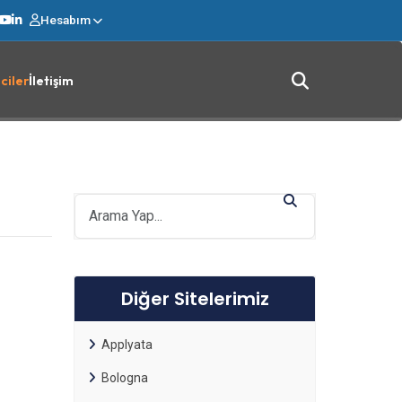
Hesabım
ciler
İletişim
Diğer Sitelerimiz
Applyata
Bologna