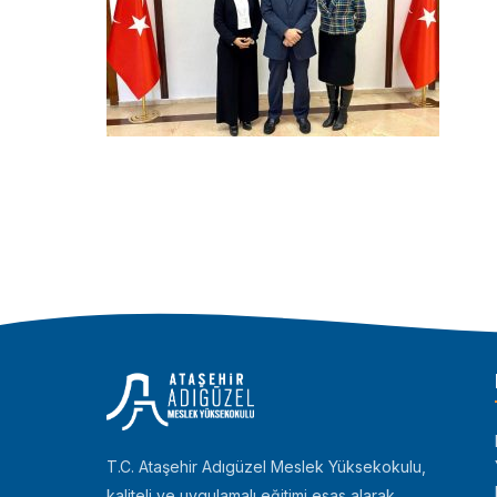
T.C. Ataşehir Adıgüzel Meslek Yüksekokulu,
kaliteli ve uygulamalı eğitimi esas alarak