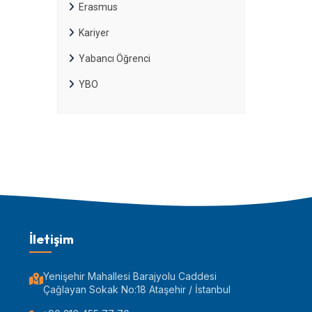
Erasmus
Kariyer
Yabancı Öğrenci
YBO
İletişim
Yenişehir Mahallesi Barajyolu Caddesi
Çağlayan Sokak No:18 Ataşehir / İstanbul