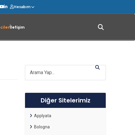
Hesabım
ciler
İletişim
Diğer Sitelerimiz
Applyata
Bologna