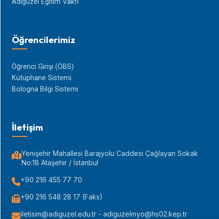
Adıgüzel Eğitim Vakfı
Öğrencilerimiz
Öğrenci Girişi (ÖBS)
Kütüphane Sistemi
Bologna Bilgi Sistemi
İletişim
Yenişehir Mahallesi Barajyolu Caddesi Çağlayan Sokak
No:18 Ataşehir / İstanbul
+90 216 455 77 70
+90 216 548 28 17 (Faks)
iletisim@adiguzel.edu.tr - adiguzelmyo@hs02.kep.tr