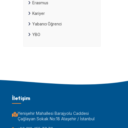
Erasmus
Kariyer
Yabancı Öğrenci
YBO
İletişim
Yenişehir Mahallesi Barajyolu Caddesi
Çağlayan Sokak No:18 Ataşehir / İstanbul