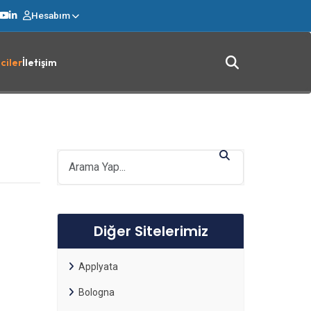
Hesabım
ciler
İletişim
Diğer Sitelerimiz
Applyata
Bologna