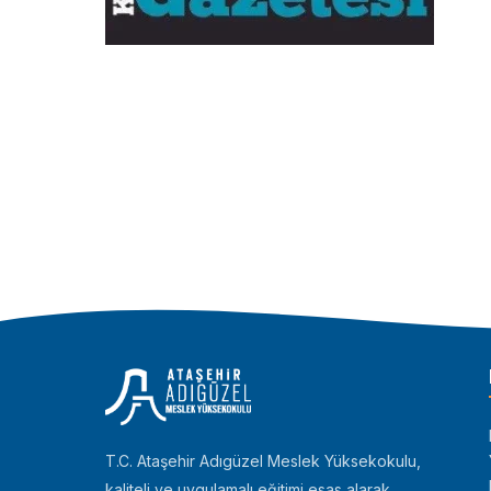
T.C. Ataşehir Adıgüzel Meslek Yüksekokulu,
kaliteli ve uygulamalı eğitimi esas alarak