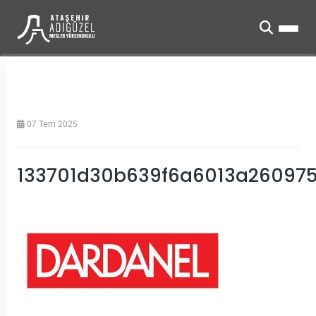
07 Tem 2025
133701d30b639f6a6013a26097